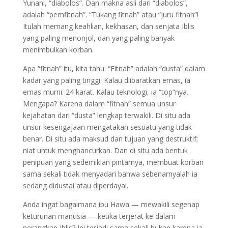
Yunani, “diabolos”. Dan makna asli dari “diabolos”,
adalah “pemfitnah”. “Tukang fitnah” atau “juru fitnah”!
Itulah memang keahlian, kekhasan, dan senjata Iblis
yang paling menonjol, dan yang paling banyak
menimbulkan korban.
Apa “fitnah” itu, kita tahu. “Fitnah” adalah “dusta” dalam
kadar yang paling tinggi. Kalau diibaratkan emas, ia
emas murni. 24 karat. Kalau teknologi, ia “top”nya.
Mengapa? Karena dalam “fitnah” semua unsur
kejahatan dari “dusta” lengkap terwakili. Di situ ada
unsur kesengajaan mengatakan sesuatu yang tidak
benar. Di situ ada maksud dan tujuan yang destruktif;
niat untuk menghancurkan. Dan di situ ada bentuk
penipuan yang sedemikian pintarnya, membuat korban
sama sekali tidak menyadari bahwa sebenarnyalah ia
sedang didustai atau diperdayai.
Anda ingat bagaimana ibu Hawa — mewakili segenap
keturunan manusia — ketika terjerat ke dalam
perangkap Iblis? Ini terjadi sama sekali bukan karena ia