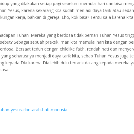
a hidup yang dilakukan setiap pagi sebelum memulai hari dan bisa m
han Yesus, karena sekarang kita sudah menjadi daya tarik atau seda
ingkungan kerja, bahkan di gereja. Lho, kok bisa? Tentu saja karena k
i hadapan Tuhan. Mereka yang berdosa tidak pernah Tuhan Yesus ti
ebut? Sebagai sebuah praktik, mari kita memulai hari kita dengan be
osa. Bersaat teduh dengan childlike faith, rendah hati dan menyer
a yang seharusnya menjadi daya tarik kita, sebab Tuhan Yesus juga te
ng kepada Dia karena Dia lebih dulu tertarik datang kepada mereka y
nasa.
/tuhan-yesus-dan-arah-hati-manusia