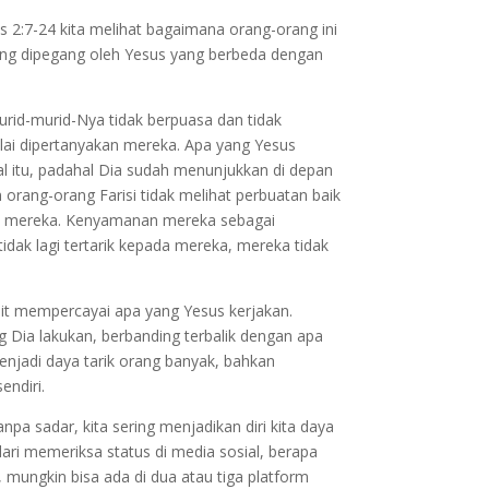
us 2:7-24 kita melihat bagaimana orang-orang ini
yang dipegang oleh Yesus yang berbeda dengan
urid-murid-Nya tidak berpuasa dan tidak
ulai dipertanyakan mereka. Apa yang Yesus
l itu, padahal Dia sudah menunjukkan di depan
rang-orang Farisi tidak melihat perbuatan baik
p mereka. Kenyamanan mereka sebagai
ak lagi tertarik kepada mereka, mereka tidak
lit mempercayai apa yang Yesus kerjakan.
 Dia lakukan, berbanding terbalik dengan apa
enjadi daya tarik orang banyak, bahkan
endiri.
pa sadar, kita sering menjadikan diri kita daya
 dari memeriksa status di media sosial, berapa
 mungkin bisa ada di dua atau tiga platform