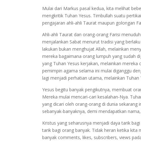
Mulai dari Markus pasal kedua, kita melihat beb
mengkritik Tuhan Yesus. Timbullah suatu perti
pengajaran ahli-ahli Taurat maupun golongan Far
Ahli-ahli Taurat dan orang-orang Farisi menudu
menjalankan Sabat menurut tradisi yang berlaku
lakukan bukan menghujat Allah, melainkan menya
mereka bagaimana orang lumpuh yang sudah digo
yang Tuhan Yesus kerjakan, melainkan mereka
pemimpin agama selama ini mulai diganggu deng
lagi menjadi perhatian utama, melainkan Tuhan 
Yesus begitu banyak pengikutnya, membuat oran
Mereka mulai mencari-cari kesalahan-Nya. Tuhan
yang dicari oleh orang-orang di dunia sekarang 
sebanyak-banyaknya, demi mendapatkan nama, uan
Kristus yang seharusnya menjadi daya tarik bagi
tarik bagi orang banyak. Tidak heran ketika kita 
banyak comments, likes, subscribers, views pada