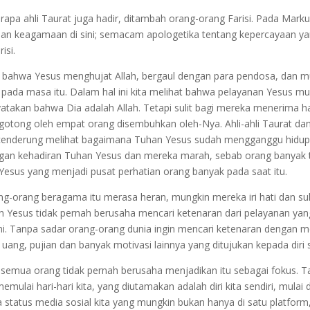
erapa ahli Taurat juga hadir, ditambah orang-orang Farisi. Pada Mark
kaian keagamaan di sini; semacam apologetika tentang kepercayaan 
isi.
h bahwa Yesus menghujat Allah, bergaul dengan para pendosa, dan m
 pada masa itu. Dalam hal ini kita melihat bahwa pelayanan Yesus m
takan bahwa Dia adalah Allah. Tetapi sulit bagi mereka menerima ha
tong oleh empat orang disembuhkan oleh-Nya. Ahli-ahli Taurat dan o
 cenderung melihat bagaimana Tuhan Yesus sudah mengganggu hidu
an kehadiran Tuhan Yesus dan mereka marah, sebab orang banyak tid
Yesus yang menjadi pusat perhatian orang banyak pada saat itu.
g-orang beragama itu merasa heran, mungkin mereka iri hati dan su
 Yesus tidak pernah berusaha mencari ketenaran dari pelayanan yang
ini. Tanpa sadar orang-orang dunia ingin mencari ketenaran dengan m
g, pujian dan banyak motivasi lainnya yang ditujukan kepada diri s
 semua orang tidak pernah berusaha menjadikan itu sebagai fokus. Tan
memulai hari-hari kita, yang diutamakan adalah diri kita sendiri, mulai
 status media sosial kita yang mungkin bukan hanya di satu platform,