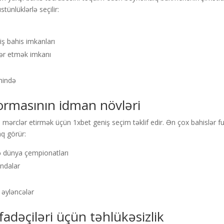
ünlüklərlə seçilir:
iş bahis imkanları
lər etmək imkanı
mində
ormasının idman növləri
 mərclər etirmək üçün 1xbet geniş seçim təklif edir. Ən çox bahislər f
aq görür:
 dünya çempionatları
andalar
 əyləncələr
fadəçiləri üçün təhlükəsizlik