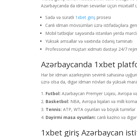
Azərbaycanda da idman sevənlər üçün müxtəlif üst
Sadə və sürətli
1xbet giriş
prosesi
Canlı idman mövsümləri üzrə istifadəçilərə gen
Mobil tətbiqlər sayəsində istənilən yerdə mərc
Yüksək əmsallar və vaxtında ödəniş təminatı
Professional müştəri xidməti dəstəyi 24/7 reji
Azərbaycanda 1xbet platf
Hər bir idman azarkeşinin sevimli sahəsinə uyğun
üzrə olsa da, digər idman növləri də yüksək mar
Futbol:
Azərbaycan Premyer Liqası, Avropa və
Basketbol:
NBA, Avropa liqaları və milli kom
Tennis:
ATP, WTA oyunları və böyük turnirlər
Dəyirmi masa oyunları:
canlı kazino və digər
1xbet giriş Azərbaycan isti