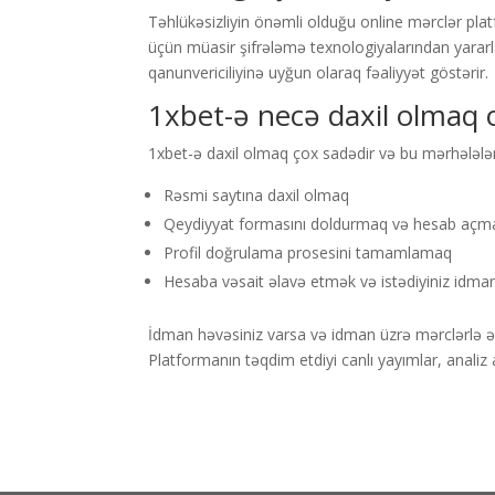
Təhlükəsizliyin önəmli olduğu online mərclər pla
üçün müasir şifrələmə texnologiyalarından yararla
qanunvericiliyinə uyğun olaraq fəaliyyət göstərir.
1xbet-ə necə daxil olmaq 
1xbet-ə daxil olmaq çox sadədir və bu mərhələlər
Rəsmi saytına daxil olmaq
Qeydiyyat formasını doldurmaq və hesab açm
Profil doğrulama prosesini tamamlamaq
Hesaba vəsait əlavə etmək və istədiyiniz idm
İdman həvəsiniz varsa və idman üzrə mərclərlə ə
Platformanın təqdim etdiyi canlı yayımlar, analiz 