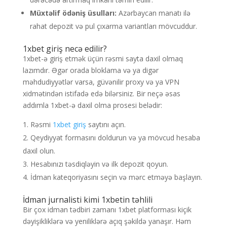
Müxtəlif ödəniş üsulları:
Azərbaycan manatı ilə
rahat depozit və pul çıxarma variantları mövcuddur.
1xbet giriş necə edilir?
1xbet-ə giriş etmək üçün rəsmi sayta daxil olmaq
lazımdır. Əgər orada bloklama və ya digər
məhdudiyyətlər varsa, güvənilir proxy və ya VPN
xidmətindən istifadə edə bilərsiniz. Bir neçə əsas
addımla 1xbet-ə daxil olma prosesi belədir:
Rəsmi
1xbet giriş
saytını açın.
Qeydiyyat formasını doldurun və ya mövcud hesaba
daxil olun.
Hesabınızı təsdiqləyin və ilk depozit qoyun.
İdman kateqoriyasını seçin və mərc etməyə başlayın.
İdman jurnalisti kimi 1xbetin təhlili
Bir çox idman tədbiri zamanı 1xbet platforması kiçik
dəyişikliklərə və yeniliklərə açıq şəkildə yanaşır. Həm