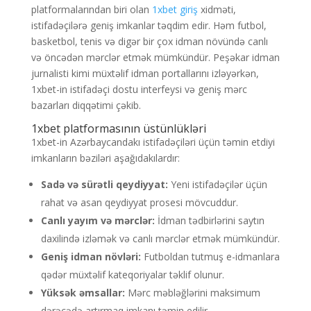
platformalarından biri olan
1xbet giriş
xidməti,
istifadəçilərə geniş imkanlar təqdim edir. Həm futbol,
basketbol, tenis və digər bir çox idman növündə canlı
və öncədən mərclər etmək mümkündür. Peşəkar idman
jurnalisti kimi müxtəlif idman portallarını izləyərkən,
1xbet-in istifadəçi dostu interfeysi və geniş mərc
bazarları diqqətimi çəkib.
1xbet platformasının üstünlükləri
1xbet-in Azərbaycandakı istifadəçiləri üçün təmin etdiyi
imkanların bəziləri aşağıdakılardır:
Sadə və sürətli qeydiyyat:
Yeni istifadəçilər üçün
rahat və asan qeydiyyat prosesi mövcuddur.
Canlı yayım və mərclər:
İdman tədbirlərini saytın
daxilində izləmək və canlı mərclər etmək mümkündür.
Geniş idman növləri:
Futboldan tutmuş e-idmanlara
qədər müxtəlif kateqoriyalar təklif olunur.
Yüksək əmsallar:
Mərc məbləğlərini maksimum
dərəcədə artırmaq imkanı təmin edilir.