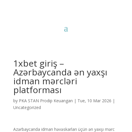
1xbet giriş –
Azərbaycanda ən yaxşı
idman mərcləri
platforması
by
PKA STAN Prodip Keuangan
|
Tue, 10 Mar 2026
|
Uncategorized
Azərbaycanda idman həvəskarları üçün ən yaxşı mərc