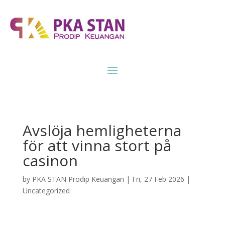
Avslöja hemligheterna
för att vinna stort på
casinon
by
PKA STAN Prodip Keuangan
|
Fri, 27 Feb 2026
|
Uncategorized