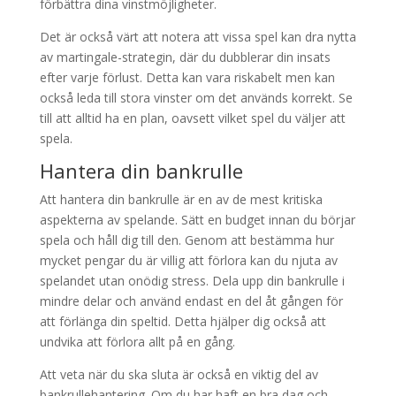
förbättra dina vinstmöjligheter.
Det är också värt att notera att vissa spel kan dra nytta
av martingale-strategin, där du dubblerar din insats
efter varje förlust. Detta kan vara riskabelt men kan
också leda till stora vinster om det används korrekt. Se
till att alltid ha en plan, oavsett vilket spel du väljer att
spela.
Hantera din bankrulle
Att hantera din bankrulle är en av de mest kritiska
aspekterna av spelande. Sätt en budget innan du börjar
spela och håll dig till den. Genom att bestämma hur
mycket pengar du är villig att förlora kan du njuta av
spelandet utan onödig stress. Dela upp din bankrulle i
mindre delar och använd endast en del åt gången för
att förlänga din speltid. Detta hjälper dig också att
undvika att förlora allt på en gång.
Att veta när du ska sluta är också en viktig del av
bankrullehantering. Om du har haft en bra dag och