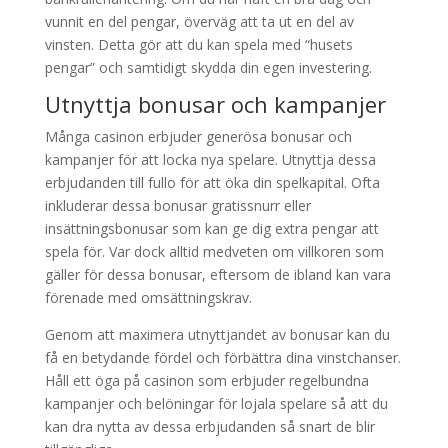
vunnit en del pengar, överväg att ta ut en del av
vinsten. Detta gör att du kan spela med “husets
pengar” och samtidigt skydda din egen investering.
Utnyttja bonusar och kampanjer
Många casinon erbjuder generösa bonusar och
kampanjer för att locka nya spelare. Utnyttja dessa
erbjudanden till fullo för att öka din spelkapital. Ofta
inkluderar dessa bonusar gratissnurr eller
insättningsbonusar som kan ge dig extra pengar att
spela för. Var dock alltid medveten om villkoren som
gäller för dessa bonusar, eftersom de ibland kan vara
förenade med omsättningskrav.
Genom att maximera utnyttjandet av bonusar kan du
få en betydande fördel och förbättra dina vinstchanser.
Håll ett öga på casinon som erbjuder regelbundna
kampanjer och belöningar för lojala spelare så att du
kan dra nytta av dessa erbjudanden så snart de blir