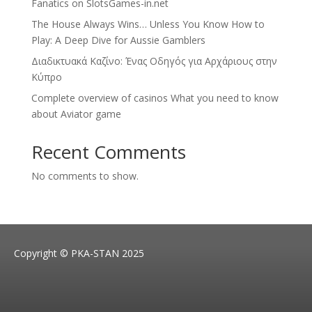
Fanatics on SlotsGames-in.net
The House Always Wins… Unless You Know How to
Play: A Deep Dive for Aussie Gamblers
Διαδικτυακά Καζίνο: Ένας Οδηγός για Αρχάριους στην
Κύπρο
Complete overview of casinos What you need to know
about Aviator game
Recent Comments
No comments to show.
Copyright © PKA-STAN 2025