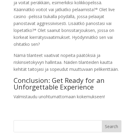
ja voitat peräkkäin, esimerkiksi kolikkopelissä.
Käännätkö voitot vai jatkatko pelaamista?* Olet live
casino -pelissä tiukalla pöydällä, jossa pelaajat
panostavat aggressiivisesti. Lisäätkö panostasi vai
lopetatko?* Olet saanut bonssitarjouksen, jossa on
korkeat kierrätysvaatimukset. Hyödynnätkö sen vai
ohitatko sen?
Nämä tilanteet vaativat nopeita päätöksiä ja
riskinsietokyvyn hallintaa. Näiden tilanteiden kautta
kehität taitojasi ja sopeudut muuttuvaan pelikenttään.
Conclusion: Get Ready for an
Unforgettable Experience
Valmistaudu unohtumattomaan kokemukseen!
Search