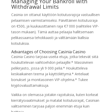
Managing Your Bankroll with
Withdrawal Limits
Casinia on ottanut käyttöön kotiutusrajoja vastuullisen
pelaamisen varmistamiseksi. Päivittäinen kotiutusraja
on €500, ja kuukausittainen raja €7 000 (vaihtelee VIP-
tason mukaan). Tämä auttaa pelaajia hallitsemaan
pelikassaansa tehokkaasti ja välttämään liiallisia
kotiutuksia.
Advantages of Choosing Casinia Casino
Casinia Casino tarjoaa useita etuja, jotka tekevät siitä
houkuttelevan vaihtoehdon pelaajille:* Massiivinen
pelikirjasto, jossa yli 9 000 peliä.* Houkutteleva
keskiaikainen teema ja käyttöliittymä.* Anteliaat
bonukset ja monitasoinen VIP-ohjelma.* Tukee
kryptovaluuttamaksuja.
Vaikka on olemassa joitakin rajoituksia, kuten korkeat
kierrätysvaatimukset ja matalat kotiutusrajat, Casinian
valitseminen tarjoaa paljon enemmän etuja kuin
haittoja.