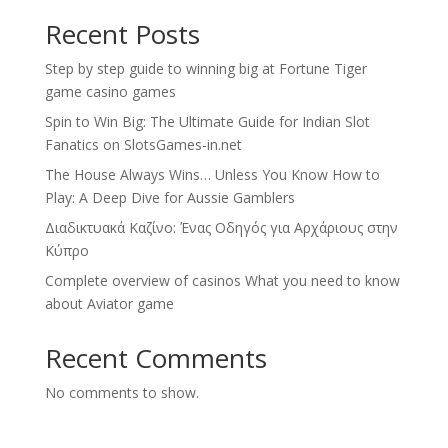
Recent Posts
Step by step guide to winning big at Fortune Tiger
game casino games
Spin to Win Big: The Ultimate Guide for Indian Slot
Fanatics on SlotsGames-in.net
The House Always Wins… Unless You Know How to
Play: A Deep Dive for Aussie Gamblers
Διαδικτυακά Καζίνο: Ένας Οδηγός για Αρχάριους στην
Κύπρο
Complete overview of casinos What you need to know
about Aviator game
Recent Comments
No comments to show.