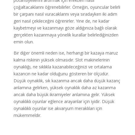
potansiyellerini artırmak için efektleri nasıl
çoğaltacaklarını öğrenebilirler. Örneğin, oyuncular belirli
bir çarpanı nasıl vuracaklarını veya sıradayken iki adım
geri nasıl çekileceğini öğrenirler. Yine de, ne kadar
kaybetmeyi ve kazanmayı göze aldığınıza bağlı olarak
gerçekten kazanmaya yönelik kurallar belirlediğinizden
emin olun.
Bir diğer önemli neden ise, herhangi bir kazaya maruz
kalma riskinin yüksek olmasıdır. Slot makinelerinin
oynaklığı, ne sıklıkla kazanabileceğinizi ve ortalama
kazancın ne kadar olduğunu gösteren bir ölçüdür.
Düşük oynaklık, sık kazanma ancak daha düşük kazanç
anlamına gelirken, yüksek oynaklık daha az kazanma
ancak daha büyük ikramiyeler anlamına gelir. Yüksek
oynaklıklı oyunlar eğlence arayanlar için iyidir. Düşük
oynaklıklı oyunlar ise akvaryum meraklıları için
mükemmeldir.