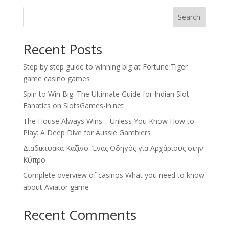
Search
Recent Posts
Step by step guide to winning big at Fortune Tiger
game casino games
Spin to Win Big: The Ultimate Guide for Indian Slot
Fanatics on SlotsGames-in.net
The House Always Wins… Unless You Know How to
Play: A Deep Dive for Aussie Gamblers
Διαδικτυακά Καζίνο: Ένας Οδηγός για Αρχάριους στην
Κύπρο
Complete overview of casinos What you need to know
about Aviator game
Recent Comments