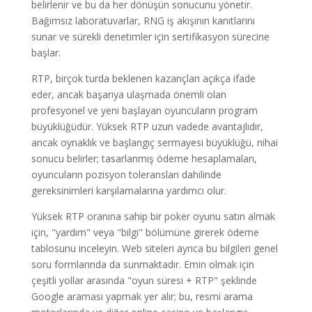
belirlenir ve bu da her dönüşün sonucunu yönetir.
Bağımsız laboratuvarlar, RNG iş akışının kanıtlarını
sunar ve sürekli denetimler için sertifikasyon sürecine
başlar.
RTP, birçok turda beklenen kazançları açıkça ifade
eder, ancak başarıya ulaşmada önemli olan
profesyonel ve yeni başlayan oyuncuların program
büyüklüğüdür. Yüksek RTP uzun vadede avantajlıdır,
ancak oynaklık ve başlangıç ​​sermayesi büyüklüğü, nihai
sonucu belirler; tasarlanmış ödeme hesaplamaları,
oyuncuların pozisyon toleransları dahilinde
gereksinimleri karşılamalarına yardımcı olur.
Yüksek RTP oranına sahip bir poker oyunu satın almak
için, "yardım" veya "bilgi" bölümüne girerek ödeme
tablosunu inceleyin. Web siteleri ayrıca bu bilgileri genel
soru formlarında da sunmaktadır. Emin olmak için
çeşitli yollar arasında "oyun süresi + RTP" şeklinde
Google araması yapmak yer alır; bu, resmi arama