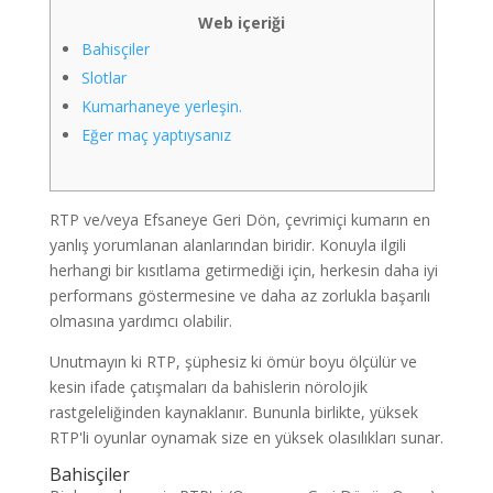
Web içeriği
Bahisçiler
Slotlar
Kumarhaneye yerleşin.
Eğer maç yaptıysanız
RTP ve/veya Efsaneye Geri Dön, çevrimiçi kumarın en
yanlış yorumlanan alanlarından biridir. Konuyla ilgili
herhangi bir kısıtlama getirmediği için, herkesin daha iyi
performans göstermesine ve daha az zorlukla başarılı
olmasına yardımcı olabilir.
Unutmayın ki RTP, şüphesiz ki ömür boyu ölçülür ve
kesin ifade çatışmaları da bahislerin nörolojik
rastgeleliğinden kaynaklanır.
Bununla birlikte, yüksek
RTP'li oyunlar oynamak size en yüksek olasılıkları sunar.
Bahisçiler