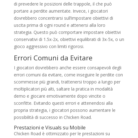
di prevedere le posizioni delle trappole, il che può
portare a perdite aumentate. Invece, i giocatori
dovrebbero concentrarsi sull’impostare obiettivi di
uscita prima di ogni round e attenersi alla loro
strategia. Questo può comportare impostare obiettivi
conservativi di 1.5x-2x, obiettivi equilibrati di 3x-5x, o un
gioco aggressivo con limiti rigorosi.
Errori Comuni da Evitare
I giocatori dovrebbero anche essere consapevoli degli
errori comuni da evitare, come inseguire le perdite con
scommesse più grandi, trattenersi troppo a lungo per
moltiplicatori più alti, saltare la pratica in modalità
demo e giocare emotivamente dopo vincite o
sconfitte. Evitando questi errori e attenendosi alla
propria strategia, i giocatori possono aumentare le
possibilità di successo in Chicken Road.
Prestazioni e Visuals su Mobile
Chicken Road è ottimizzato per le prestazioni su