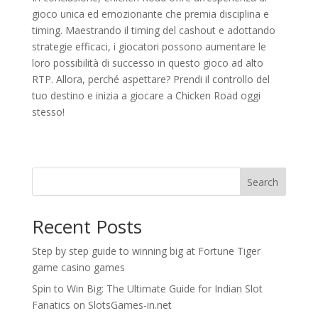
gioco unica ed emozionante che premia disciplina e
timing. Maestrando il timing del cashout e adottando
strategie efficaci, i giocatori possono aumentare le
loro possibilità di successo in questo gioco ad alto
RTP. Allora, perché aspettare? Prendi il controllo del
tuo destino e inizia a giocare a Chicken Road oggi
stesso!
Search
Recent Posts
Step by step guide to winning big at Fortune Tiger
game casino games
Spin to Win Big: The Ultimate Guide for Indian Slot
Fanatics on SlotsGames-in.net