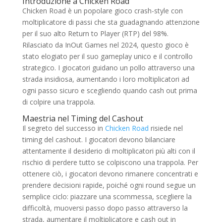
Introduzione a Chicken Road
Chicken Road è un popolare gioco crash-style con
moltiplicatore di passi che sta guadagnando attenzione
per il suo alto Return to Player (RTP) del 98%.
Rilasciato da InOut Games nel 2024, questo gioco è
stato elogiato per il suo gameplay unico e il controllo
strategico. I giocatori guidano un pollo attraverso una
strada insidiosa, aumentando i loro moltiplicatori ad
ogni passo sicuro e scegliendo quando cash out prima
di colpire una trappola.
Maestria nel Timing del Cashout
Il segreto del successo in
Chicken Road
risiede nel
timing del cashout. I giocatori devono bilanciare
attentamente il desiderio di moltiplicatori più alti con il
rischio di perdere tutto se colpiscono una trappola. Per
ottenere ciò, i giocatori devono rimanere concentrati e
prendere decisioni rapide, poiché ogni round segue un
semplice ciclo: piazzare una scommessa, scegliere la
difficoltà, muoversi passo dopo passo attraverso la
strada, aumentare il moltiplicatore e cash out in