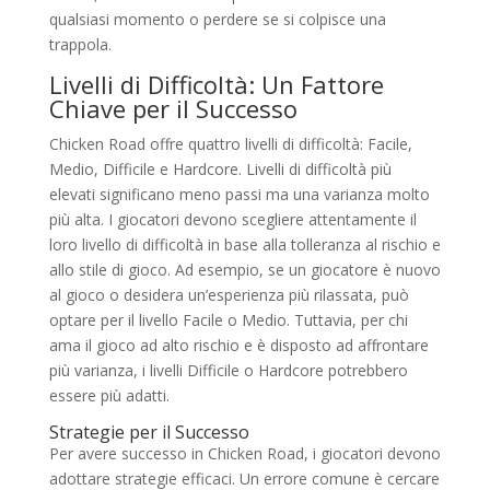
qualsiasi momento o perdere se si colpisce una
trappola.
Livelli di Difficoltà: Un Fattore
Chiave per il Successo
Chicken Road offre quattro livelli di difficoltà: Facile,
Medio, Difficile e Hardcore. Livelli di difficoltà più
elevati significano meno passi ma una varianza molto
più alta. I giocatori devono scegliere attentamente il
loro livello di difficoltà in base alla tolleranza al rischio e
allo stile di gioco. Ad esempio, se un giocatore è nuovo
al gioco o desidera un’esperienza più rilassata, può
optare per il livello Facile o Medio. Tuttavia, per chi
ama il gioco ad alto rischio e è disposto ad affrontare
più varianza, i livelli Difficile o Hardcore potrebbero
essere più adatti.
Strategie per il Successo
Per avere successo in Chicken Road, i giocatori devono
adottare strategie efficaci. Un errore comune è cercare