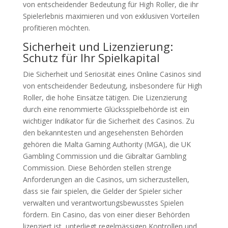
von entscheidender Bedeutung für High Roller, die ihr
Spielerlebnis maximieren und von exklusiven Vorteilen
profitieren möchten.
Sicherheit und Lizenzierung:
Schutz für Ihr Spielkapital
Die Sicherheit und Seriosität eines Online Casinos sind
von entscheidender Bedeutung, insbesondere für High
Roller, die hohe Einsätze tätigen. Die Lizenzierung
durch eine renommierte Glücksspielbehörde ist ein
wichtiger Indikator für die Sicherheit des Casinos. Zu
den bekanntesten und angesehensten Behörden
gehören die Malta Gaming Authority (MGA), die UK
Gambling Commission und die Gibraltar Gambling
Commission. Diese Behörden stellen strenge
Anforderungen an die Casinos, um sicherzustellen,
dass sie fair spielen, die Gelder der Spieler sicher
verwalten und verantwortungsbewusstes Spielen
fördern. Ein Casino, das von einer dieser Behörden
lizenziert ist, unterliegt regelmässigen Kontrollen und