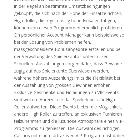
in der Regel an bestimmte Umsatzbedingungen
geknüpft, die sich nach der Höhe der Einsätze richten.
High Roller, die regelmässig hohe Einsätze tätigen,
können von diesen Programmen erheblich profitieren.
Ein persönlicher Account Manager kann beispielsweise
bei der Lösung von Problemen helfen,
massgeschneiderte Bonusangebote erstellen und bei
der Verwaltung des Spielerkontos unterstützen.
Schnellere Auszahlungen sorgen dafür, dass Gewinne
zügig auf das Spielerkonto überwiesen werden,
während höhere Auszahlungslimits die Flexibilität bei
der Auszahlung von grossen Gewinnen erhöhen.
Exklusive Geschenke und Einladungen zu VIP-Events
sind weitere Anreize, die das Spielerlebnis für High
Roller aufwerten. Diese Events bieten die Möglichkeit,
andere High Roller zu treffen, an exklusiven Turnieren
teilzunehmen und die luxuriöse Atmosphäre eines VIP-
Programms zu geniessen. Die Auswahl des richtigen
Casinos mit einem attraktiven VIP-Programm ist daher