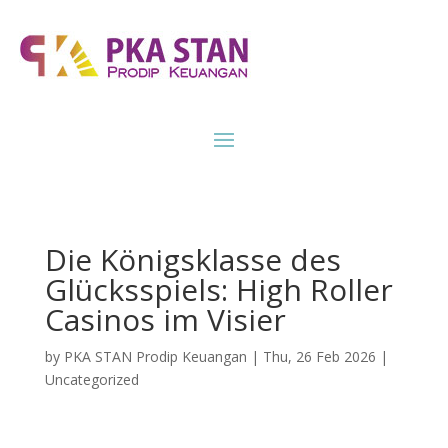
Die Königsklasse des
Glücksspiels: High Roller
Casinos im Visier
by
PKA STAN Prodip Keuangan
|
Thu, 26 Feb 2026
|
Uncategorized