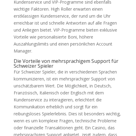
Kundenservice und VIP-Programme sind ebenfalls
wichtige Faktoren. High Roller erwarten einen
erstklassigen Kundenservice, der rund um die Uhr
erreichbar ist und schnelle Antworten auf alle Fragen
und Anliegen bietet. VIP-Programme bieten exklusive
Vorteile wie personalisierte Boni, höhere
Auszahlungslimits und einen persönlichen Account
Manager.
Die Vorteile von mehrsprachigem Support für
Schweizer Spieler
Für Schweizer Spieler, die in verschiedenen Sprachen
kommunizieren, ist ein mehrsprachiger Support von
unschätzbarem Wert. Die Möglichkeit, in Deutsch,
Französisch, Italienisch oder Englisch mit dem
Kundenservice zu interagieren, erleichtert die
Kommunikation erheblich und sorgt für ein
reibungsloses Spielerlebnis. Dies ist besonders wichtig,
wenn es um komplexe Fragen, technische Probleme
oder finanzielle Transaktionen geht. Ein Casino, das
mehrsprachigen Support anbietet, zeigt zudem, dass