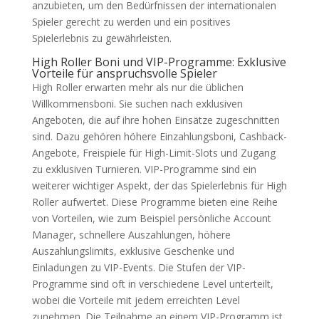
anzubieten, um den Bedürfnissen der internationalen
Spieler gerecht zu werden und ein positives
Spielerlebnis zu gewährleisten.
High Roller Boni und VIP-Programme: Exklusive
Vorteile für anspruchsvolle Spieler
High Roller erwarten mehr als nur die üblichen
Willkommensboni. Sie suchen nach exklusiven
Angeboten, die auf ihre hohen Einsätze zugeschnitten
sind. Dazu gehören höhere Einzahlungsboni, Cashback-
Angebote, Freispiele für High-Limit-Slots und Zugang
zu exklusiven Turnieren. VIP-Programme sind ein
weiterer wichtiger Aspekt, der das Spielerlebnis für High
Roller aufwertet. Diese Programme bieten eine Reihe
von Vorteilen, wie zum Beispiel persönliche Account
Manager, schnellere Auszahlungen, höhere
Auszahlungslimits, exklusive Geschenke und
Einladungen zu VIP-Events. Die Stufen der VIP-
Programme sind oft in verschiedene Level unterteilt,
wobei die Vorteile mit jedem erreichten Level
zunehmen. Die Teilnahme an einem VIP-Programm ist