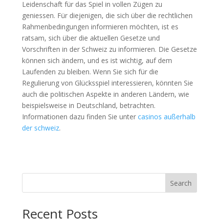
Leidenschaft für das Spiel in vollen Zügen zu
geniessen. Für diejenigen, die sich über die rechtlichen
Rahmenbedingungen informieren möchten, ist es
ratsam, sich über die aktuellen Gesetze und
Vorschriften in der Schweiz zu informieren. Die Gesetze
können sich ändern, und es ist wichtig, auf dem
Laufenden zu bleiben. Wenn Sie sich für die
Regulierung von Glücksspiel interessieren, könnten Sie
auch die politischen Aspekte in anderen Ländern, wie
beispielsweise in Deutschland, betrachten.
Informationen dazu finden Sie unter
casinos außerhalb
der schweiz
.
Search
Recent Posts