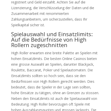
registriert und Geld einzahlt. Achten Sie auf die
Lizenzierung, die Verschlüsselung der Daten und die
Zusammenarbeit mit renommierten
Zahlungsanbietern, um sicherzustellen, dass Ihr
Spielkapital sicher ist.
Spielauswahl und Einsatzlimits:
Auf die Bedürfnisse von High
Rollern zugeschnitten
High Roller erwarten eine breite Palette an Spielen mit
hohen Einsatzlimits. Die besten Online Casinos bieten
eine grosse Auswahl an Spielen, darunter Blackjack,
Roulette, Baccarat, Poker und Spielautomaten. Die
Einsatzlimits sollten so hoch sein, dass sie den
Bedürfnissen von High Rollern gerecht werden. Dies
bedeutet, dass die Spieler in der Lage sein sollten,
hohe Einsätze zu tätigen, ohne an Grenzen zu stossen.
Neben den Einsatzlimits ist auch die Spielauswahl von
Bedeutung. High Roller bevorzugen oft Spiele mit
hohen Auszahlungsquoten und grossen Jackpots. Die