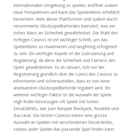
internationalen Umgebung zu spielen, eröffnet zudem
neue Perspektiven und kann das Spielerlebnis erheblich
bereichern. Viele dieser Plattformen sind zudem durch
renommierte Glücksspielbehörden lizenziert, was ein
hohes Mass an Sicherheit gewährleistet. Die Wahl des
richtigen Casinos ist ein wichtiger Schritt, um das
Spielerlebnis zu maximieren und langfristig erfolgreich
zu sein. Ein wichtiger Aspekt ist die Lizenzierung und
Regulierung, da diese die Sicherheit und Fairness des
Spiels gewährleisten. Es ist ratsam, sich vor der
Registrierung gründlich über die Lizenz des Casinos zu
informieren und sicherzustellen, dass es von einer
anerkannten Glücksspielbehörde reguliert wird. Ein
weiterer wichtiger Faktor ist die Auswahl der Spiele.
High Roller bevorzugen oft Spiele mit hohen
Einsatzlimits, wie zum Beispiel Blackjack, Roulette und
Baccarat. Die besten Casinos bieten eine grosse
Auswahl an Spielen mit verschiedenen Einsatzlimits,
sodass jeder Spieler das passende Spiel finden kann.