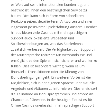
es Wert auf seine internationalen Kunden legt und
bestrebt ist, ihnen den bestmöglichen Service zu
bieten. Dies kann sich in Form von schnelleren
Reaktionszeiten, detaillierteren Antworten und einer
insgesamt positiveren Spielerfahrung äussern. Darüber
hinaus bieten viele Casinos mit mehrsprachigem
Support auch lokalisierte Webseiten und
Spielbeschreibungen an, was das Spielerlebnis
zusätzlich verbessert. Die Verfügbarkeit von Support in
der Muttersprache reduziert Missverständnisse und
ermöglicht es den Spielern, sich sicherer und wohler zu
fühlen. Dies ist besonders wichtig, wenn es um
finanzielle Transaktionen oder die Klärung von
Bonusbedingungen geht. Ein weiterer Vorteil ist die
Möglichkeit, sich in der eigenen Sprache über aktuelle
Angebote und Aktionen zu informieren. Dies erleichtert
die Teilnahme an Bonusprogrammen und erhöht die
Chancen auf Gewinne. In der heutigen Zeit ist es für
Online Casinos unerlässlich, mehrsprachigen Support