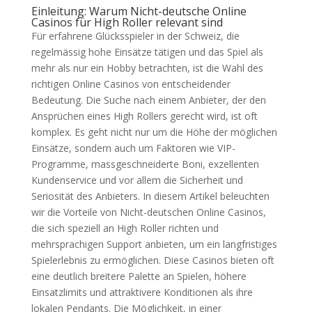
Einleitung: Warum Nicht-deutsche Online
Casinos für High Roller relevant sind
Für erfahrene Glücksspieler in der Schweiz, die
regelmässig hohe Einsätze tätigen und das Spiel als
mehr als nur ein Hobby betrachten, ist die Wahl des
richtigen Online Casinos von entscheidender
Bedeutung. Die Suche nach einem Anbieter, der den
Ansprüchen eines High Rollers gerecht wird, ist oft
komplex. Es geht nicht nur um die Höhe der möglichen
Einsätze, sondern auch um Faktoren wie VIP-
Programme, massgeschneiderte Boni, exzellenten
Kundenservice und vor allem die Sicherheit und
Seriosität des Anbieters. In diesem Artikel beleuchten
wir die Vorteile von Nicht-deutschen Online Casinos,
die sich speziell an High Roller richten und
mehrsprachigen Support anbieten, um ein langfristiges
Spielerlebnis zu ermöglichen. Diese Casinos bieten oft
eine deutlich breitere Palette an Spielen, höhere
Einsatzlimits und attraktivere Konditionen als ihre
lokalen Pendants. Die Möglichkeit, in einer