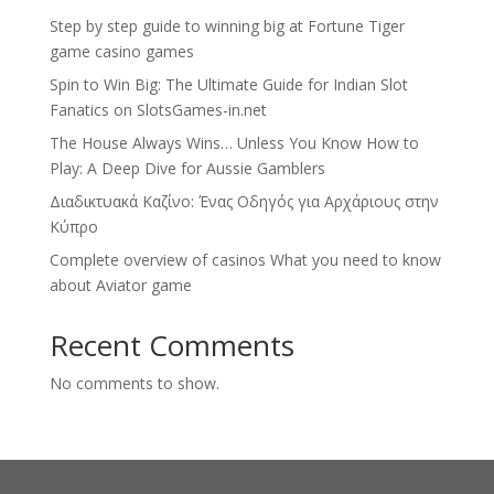
Step by step guide to winning big at Fortune Tiger
game casino games
Spin to Win Big: The Ultimate Guide for Indian Slot
Fanatics on SlotsGames-in.net
The House Always Wins… Unless You Know How to
Play: A Deep Dive for Aussie Gamblers
Διαδικτυακά Καζίνο: Ένας Οδηγός για Αρχάριους στην
Κύπρο
Complete overview of casinos What you need to know
about Aviator game
Recent Comments
No comments to show.