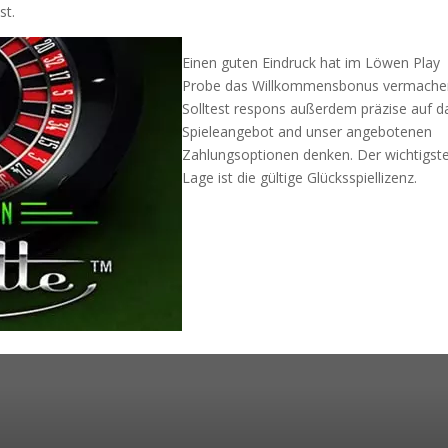
st.
Einen guten Eindruck hat im Löwen Play
Probe das Willkommensbonus vermache
Solltest respons außerdem präzise auf d
Spieleangebot and unser angebotenen
Zahlungsoptionen denken. Der wichtigst
Lage ist die gültige Glücksspiellizenz.