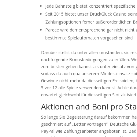
Jede Bahnsteig bietet konzentriert spezifische
Seit 2015 bietet unser DrückGlück Casino sei
Zahlungsoptionen ferner außerordentlichen Bo
Parece wird dementsprechend gar nicht nicht au
bestimmte Spielautomaten vorgesehen sind.
Darüber stellst du unter allen umständen, sic re
nachfolgende Bonusbedingungen zu erfüllen. Welc
zum besten geben kannst als unter einsatz von 
sodass du auch qua unserem Mindesteinsatz spiele
Gewinne nicht mehr da diesseitigen Freispielen
5 vor 12 alle Spiele verwenden kannst. Achte da
erwartet gleichwohl für diesseitigen Slot aktivier
Aktionen and Boni pro S
So lange Sie Begeisterung darauf bekommen hab
geschmiert auf „Letter vortragen“. Deutsche Glü
PayPal wie Zahlungsanbieter angeboten ist. Beda