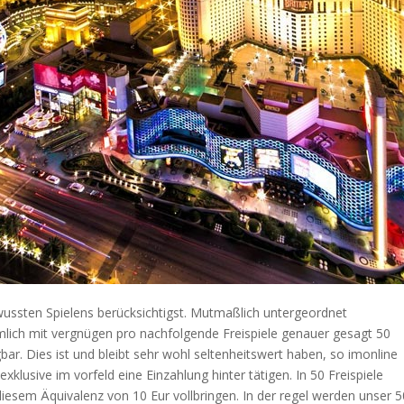
ussten Spielens berücksichtigst. Mutmaßlich untergeordnet
lich mit vergnügen pro nachfolgende Freispiele genauer gesagt 50
bar. Dies ist und bleibt sehr wohl seltenheitswert haben, so imonline
lusive im vorfeld eine Einzahlung hinter tätigen. In 50 Freispiele
iesem Äquivalenz von 10 Eur vollbringen. In der regel werden unser 5