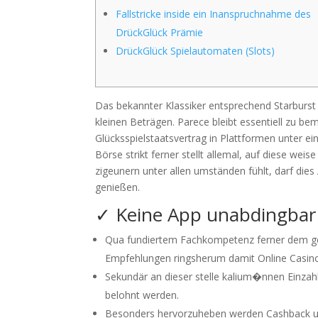
Fallstricke inside ein Inanspruchnahme des
DrückGlück Prämie
DrückGlück Spielautomaten (Slots)
Das bekannter Klassiker entsprechend Starburst 
kleinen Beträgen. Parece bleibt essentiell zu b
Glücksspielstaatsvertrag in Plattformen unter e
Börse strikt ferner stellt allemal, auf diese wei
zigeunern unter allen umständen fühlt, darf dies
genießen.
✓ Keine App unabdingbar – 
Qua fundiertem Fachkompetenz ferner dem gesch
Empfehlungen ringsherum damit Online Casino
Sekundär an dieser stelle kalium�nnen Einzah
belohnt werden.
Besonders hervorzuheben werden Cashback unt