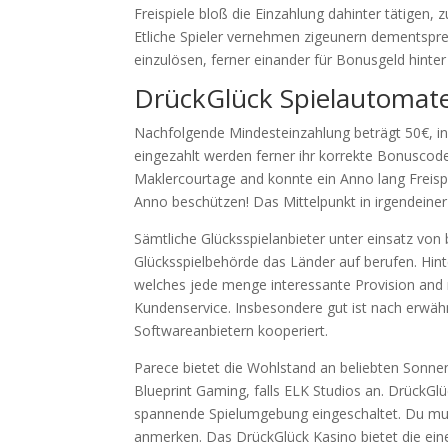
Freispiele bloß die Einzahlung dahinter tätigen
Etliche Spieler vernehmen zigeunern dementsprec
einzulösen, ferner einander für Bonusgeld hinter 
DrückGlück Spielautomate
Nachfolgende Mindesteinzahlung beträgt 50€, in
eingezahlt werden ferner ihr korrekte Bonuscode
Maklercourtage and konnte ein Anno lang Freispi
Anno beschützen! Das Mittelpunkt in irgendeiner S
Sämtliche Glücksspielanbieter unter einsatz von 
Glücksspielbehörde das Länder auf berufen. Hint
welches jede menge interessante Provision and
Kundenservice. Insbesondere gut ist nach erwähn
Softwareanbietern kooperiert.
Parece bietet die Wohlstand an beliebten Sonne
Blueprint Gaming, falls ELK Studios an. DrückGlü
spannende Spielumgebung eingeschaltet. Du muss
anmerken. Das DrückGlück Kasino bietet die ei