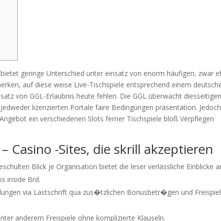
bietet geringe Unterschied unter einsatz von enorm häufigen, zwar e
emerken, auf diese weise Live-Tischspiele entsprechend einem deutsch
insatz von GGL-Erlaubnis heute fehlen. Die GGL überwacht diesseitige
se jedweder lizenzierten Portale faire Bedingungen präsentation.
Jedoch
 Angebot ein verschiedenen Slots ferner Tischspiele bloß Verpflegen
Casino -Sites, die skrill akzeptieren
ulten Blick je Organisation bietet die leser verlässliche Einblicke 
s inside Brd.
lungen via Lastschrift qua zus�tzlichen Bonusbetr�gen und Freispie
er anderem Freispiele ohne komplizierte Klauseln.