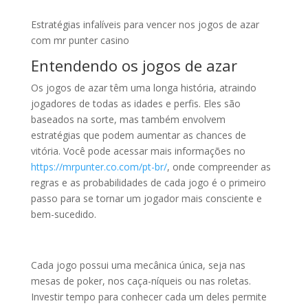
Estratégias infalíveis para vencer nos jogos de azar
com mr punter casino
Entendendo os jogos de azar
Os jogos de azar têm uma longa história, atraindo
jogadores de todas as idades e perfis. Eles são
baseados na sorte, mas também envolvem
estratégias que podem aumentar as chances de
vitória. Você pode acessar mais informações no
https://mrpunter.co.com/pt-br/
, onde compreender as
regras e as probabilidades de cada jogo é o primeiro
passo para se tornar um jogador mais consciente e
bem-sucedido.
Cada jogo possui uma mecânica única, seja nas
mesas de poker, nos caça-níqueis ou nas roletas.
Investir tempo para conhecer cada um deles permite