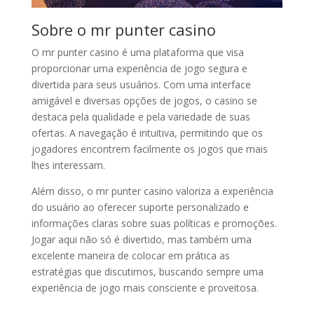
Sobre o mr punter casino
O mr punter casino é uma plataforma que visa
proporcionar uma experiência de jogo segura e
divertida para seus usuários. Com uma interface
amigável e diversas opções de jogos, o casino se
destaca pela qualidade e pela variedade de suas
ofertas. A navegação é intuitiva, permitindo que os
jogadores encontrem facilmente os jogos que mais
lhes interessam.
Além disso, o mr punter casino valoriza a experiência
do usuário ao oferecer suporte personalizado e
informações claras sobre suas políticas e promoções.
Jogar aqui não só é divertido, mas também uma
excelente maneira de colocar em prática as
estratégias que discutimos, buscando sempre uma
experiência de jogo mais consciente e proveitosa.