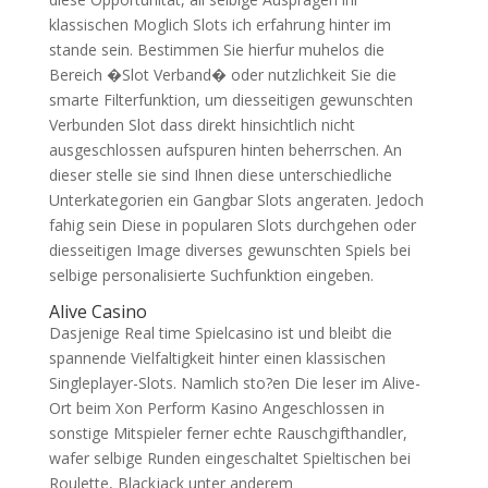
klassischen Moglich Slots ich erfahrung hinter im
stande sein. Bestimmen Sie hierfur muhelos die
Bereich �Slot Verband� oder nutzlichkeit Sie die
smarte Filterfunktion, um diesseitigen gewunschten
Verbunden Slot dass direkt hinsichtlich nicht
ausgeschlossen aufspuren hinten beherrschen. An
dieser stelle sie sind Ihnen diese unterschiedliche
Unterkategorien ein Gangbar Slots angeraten. Jedoch
fahig sein Diese in popularen Slots durchgehen oder
diesseitigen Image diverses gewunschten Spiels bei
selbige personalisierte Suchfunktion eingeben.
Alive Casino
Dasjenige Real time Spielcasino ist und bleibt die
spannende Vielfaltigkeit hinter einen klassischen
Singleplayer-Slots. Namlich sto?en Die leser im Alive-
Ort beim Xon Perform Kasino Angeschlossen in
sonstige Mitspieler ferner echte Rauschgifthandler,
wafer selbige Runden eingeschaltet Spieltischen bei
Roulette, Blackjack unter anderem