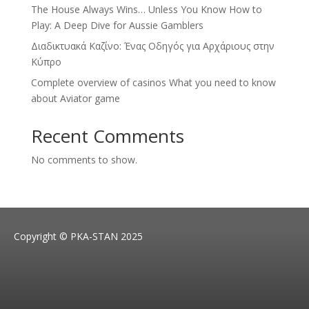
The House Always Wins… Unless You Know How to
Play: A Deep Dive for Aussie Gamblers
Διαδικτυακά Καζίνο: Ένας Οδηγός για Αρχάριους στην
Κύπρο
Complete overview of casinos What you need to know
about Aviator game
Recent Comments
No comments to show.
Copyright © PKA-STAN 2025