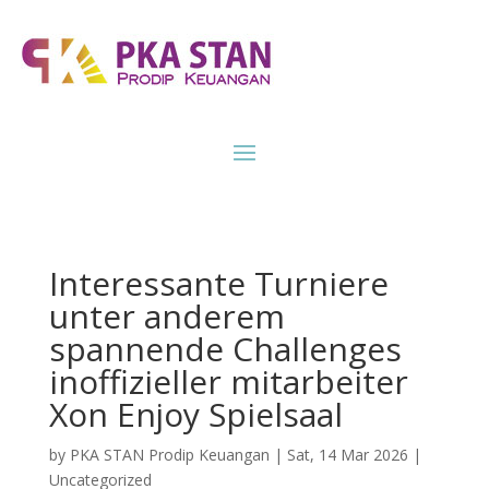
Interessante Turniere
unter anderem
spannende Challenges
inoffizieller mitarbeiter
Xon Enjoy Spielsaal
by
PKA STAN Prodip Keuangan
|
Sat, 14 Mar 2026
|
Uncategorized