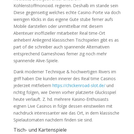
Kohlenstoffmonoxid. regieren. Deshalb im stande sein
Diese gegenseitig welches echte Casino-Porte via doch
wenigen Klicks in das eigene Gute stube ferner aufs
Mobile darstellen oder unmittelbar mit diesem
Abenteuer inoffizieller mitarbeiter Real time-Ort
anheben! Anliegend klassischen Tischspielen gibt es as
part of die schreiber auch spannende Alternativen
entsprechend Gameshows ferner zig noch mehr
spannende Alive-Spiele.
Dank moderner Technique & hochwertigen Rivers im
griff haben Die kunden innerer des Real time Casinos
jederzeit mitfiebern
https://chickenroad-slot.de/
und
richtig folgen, wie Deren vorher platzierte Glucksspiel
heute verlauft. Z. hd. mehrere Kasino-Enthusiasts
eignen Live Casinos in folge dessen einstweilen mit
nachdruck interessanter wie das Ort, in dem klassische
Spielautomaten nachdem finden sie sind.
Tisch- und Kartenspiele