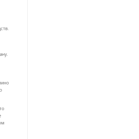
ств.
ану.
зино
о
то
е
ом