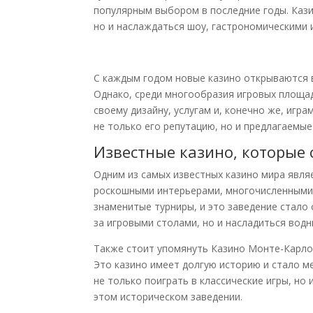
популярным выбором в последние годы. Кази
но и наслаждаться шоу, гастрономическими 
С каждым годом новые казино открываются в
Однако, среди многообразия игровых площа
своему дизайну, услугам и, конечно же, игр
не только его репутацию, но и предлагаемые
Известные казино, которые 
Одним из самых известных казино мира явля
роскошными интерьерами, многочисленными 
знаменитые турниры, и это заведение стало
за игровыми столами, но и насладиться водн
Также стоит упомянуть Казино Монте-Карло в
Это казино имеет долгую историю и стало м
не только поиграть в классические игры, но
этом историческом заведении.