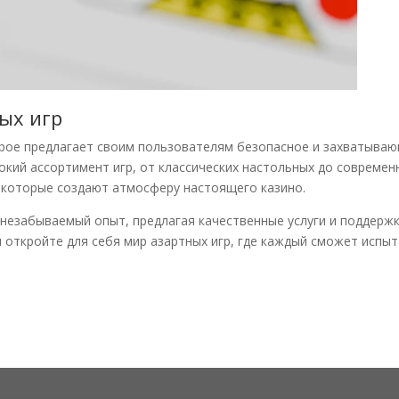
ых игр
торое предлагает своим пользователям безопасное и захватыва
окий ассортимент игр, от классических настольных до современ
 которые создают атмосферу настоящего казино.
незабываемый опыт, предлагая качественные услуги и поддержк
и откройте для себя мир азартных игр, где каждый сможет испы