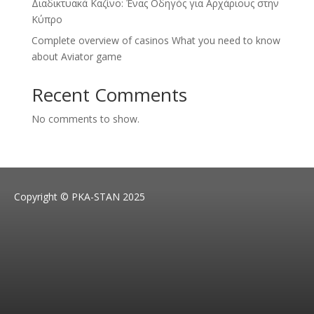
Διαδικτυακά Καζίνο: Ένας Οδηγός για Αρχάριους στην
Κύπρο
Complete overview of casinos What you need to know
about Aviator game
Recent Comments
No comments to show.
Copyright © PKA-STAN 2025