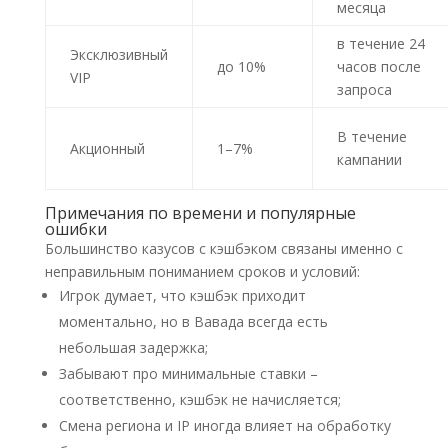
месяца
в течение 24
Эксклюзивный
до 10%
часов после
VIP
запроса
В течение
Акционный
1–7%
кампании
Примечания по времени и популярные
ошибки
Большинство казусов с кэшбэком связаны именно с
неправильным пониманием сроков и условий:
Игрок думает, что кэшбэк приходит
моментально, но в Вавада всегда есть
небольшая задержка;
Забывают про минимальные ставки –
соответственно, кэшбэк не начисляется;
Смена региона и IP иногда влияет на обработку