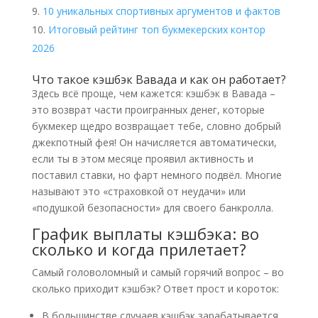
10 уникальных спортивных аргументов и фактов
Итоговый рейтинг топ букмекерских контор
2026
Что такое кэшбэк Вавада и как он работает?
Здесь всё проще, чем кажется: кэшбэк в Вавада –
это возврат части проигранных денег, которые
букмекер щедро возвращает тебе, словно добрый
джекпотный фея! Он начисляется автоматически,
если ты в этом месяце проявил активность и
поставил ставки, но фарт немного подвёл. Многие
называют это «страховкой от неудачи» или
«подушкой безопасности» для своего банкролла.
График выплаты кэшбэка: во
сколько и когда прилетает?
Самый головоломный и самый горячий вопрос – во
сколько приходит кэшбэк? Ответ прост и короток:
В большинстве случаев кэшбэк зарабатывается