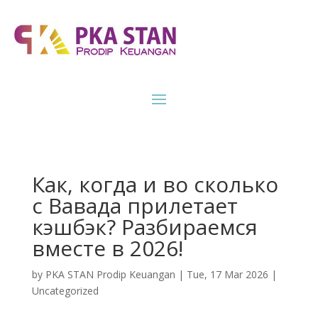
Как, когда и во сколько
с Вавада прилетает
кэшбэк? Разбираемся
вместе в 2026!
by
PKA STAN Prodip Keuangan
|
Tue, 17 Mar 2026
|
Uncategorized