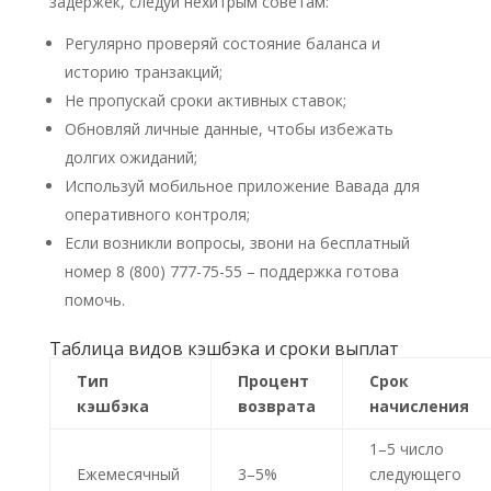
задержек, следуй нехитрым советам:
Регулярно проверяй состояние баланса и
историю транзакций;
Не пропускай сроки активных ставок;
Обновляй личные данные, чтобы избежать
долгих ожиданий;
Используй мобильное приложение Вавада для
оперативного контроля;
Если возникли вопросы, звони на бесплатный
номер 8 (800) 777-75-55 – поддержка готова
помочь.
Таблица видов кэшбэка и сроки выплат
Тип
Процент
Срок
кэшбэка
возврата
начисления
1–5 число
Ежемесячный
3–5%
следующего