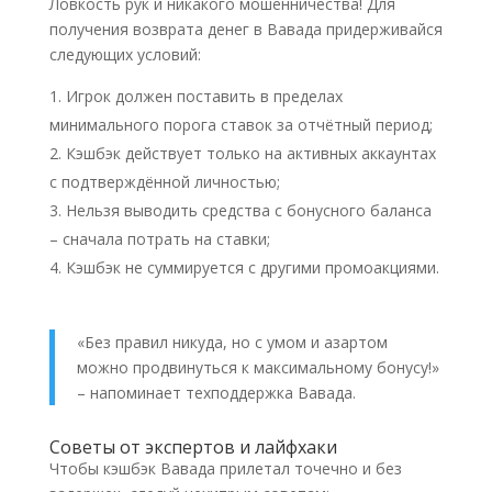
Ловкость рук и никакого мошенничества! Для
получения возврата денег в Вавада придерживайся
следующих условий:
Игрок должен поставить в пределах
минимального порога ставок за отчётный период;
Кэшбэк действует только на активных аккаунтах
с подтверждённой личностью;
Нельзя выводить средства с бонусного баланса
– сначала потрать на ставки;
Кэшбэк не суммируется с другими промоакциями.
«Без правил никуда, но с умом и азартом
можно продвинуться к максимальному бонусу!»
– напоминает техподдержка Вавада.
Советы от экспертов и лайфхаки
Чтобы кэшбэк Вавада прилетал точечно и без