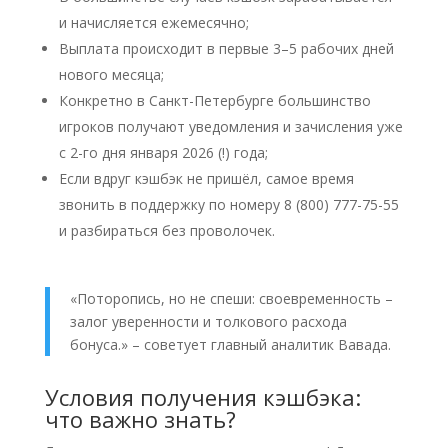
и начисляется ежемесячно;
Выплата происходит в первые 3–5 рабочих дней
нового месяца;
Конкретно в Санкт-Петербурге большинство
игроков получают уведомления и зачисления уже
с 2-го дня января 2026 (!) года;
Если вдруг кэшбэк не пришёл, самое время
звонить в поддержку по номеру 8 (800) 777-75-55
и разбираться без проволочек.
«Поторопись, но не спеши: своевременность –
залог уверенности и толкового расхода
бонуса.» – советует главный аналитик Вавада.
Условия получения кэшбэка:
что важно знать?