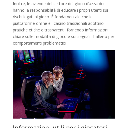
Inoltre, le aziende del settore del gioco d’azzardo
hanno la responsabilità di educare i propri utenti sui
rischi legati al gioco. È fondamentale che le
piattaforme online e i casinò tradizionali adottino
pratiche etiche e trasparenti, fornendo informazioni
chiare sulle modalità di gioco e sui segnali di allerta per
comportamenti problematici.
Informazioni utili per i giocatori