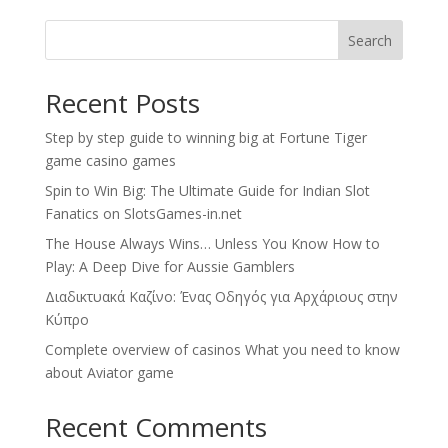
Search
Recent Posts
Step by step guide to winning big at Fortune Tiger
game casino games
Spin to Win Big: The Ultimate Guide for Indian Slot
Fanatics on SlotsGames-in.net
The House Always Wins… Unless You Know How to
Play: A Deep Dive for Aussie Gamblers
Διαδικτυακά Καζίνο: Ένας Οδηγός για Αρχάριους στην
Κύπρο
Complete overview of casinos What you need to know
about Aviator game
Recent Comments