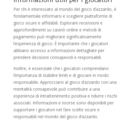
Per chi è interessato al mondo del gioco d’azzardo, è
fondamentale informarsi e scegliere piattaforme di
gioco sicure e affidabili. Esplorare recensioni e
approfondimenti su casinò online e metodi di
pagamento può migliorare significativamente
l’esperienza di gioco. È importante che i giocatori
abbiano accesso a informazioni dettagliate per
prendere decisioni consapevoli e responsabili.
Inoltre, è essenziale che i giocatori comprendano
l’importanza di stabilire limiti e di giocare in modo
responsabile. Approcciarsi al gioco d’azzardo con una
mentalità consapevole può contribuire a una
esperienza di intrattenimento positiva e ridurre i rischi
associati. Informazioni e risorse sono disponibili per
supportare i giocatori nel fare scelte sicure e
responsabili nel mondo del gioco d’azzardo.