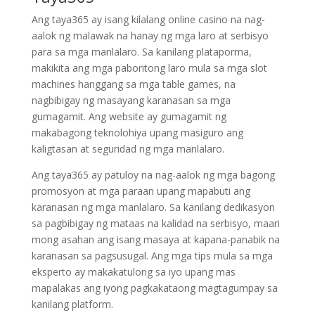
Ang taya365 ay isang kilalang online casino na nag-
aalok ng malawak na hanay ng mga laro at serbisyo
para sa mga manlalaro. Sa kanilang plataporma,
makikita ang mga paboritong laro mula sa mga slot
machines hanggang sa mga table games, na
nagbibigay ng masayang karanasan sa mga
gumagamit. Ang website ay gumagamit ng
makabagong teknolohiya upang masiguro ang
kaligtasan at seguridad ng mga manlalaro.
Ang taya365 ay patuloy na nag-aalok ng mga bagong
promosyon at mga paraan upang mapabuti ang
karanasan ng mga manlalaro. Sa kanilang dedikasyon
sa pagbibigay ng mataas na kalidad na serbisyo, maari
mong asahan ang isang masaya at kapana-panabik na
karanasan sa pagsusugal. Ang mga tips mula sa mga
eksperto ay makakatulong sa iyo upang mas
mapalakas ang iyong pagkakataong magtagumpay sa
kanilang platform.