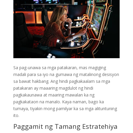
Sa pag-unawa sa mga patakaran, mas magiging
madali para sa iyo na gumawa ng matalinong desisyon
sa bawat hakbang. Ang hindi pagkakaalam sa mga
patakaran ay maaaring magdulot ng hindi
pagkakaunawa at maaring mawalan ka ng
pagkakataon na manalo. Kaya naman, bago ka
tumaya, tiyakin mong pamilyar ka sa mga alituntuning
ito.
Paggamit ng Tamang Estratehiya