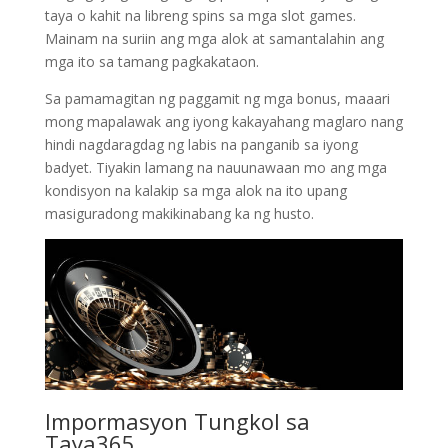
taya o kahit na libreng spins sa mga slot games.
Mainam na suriin ang mga alok at samantalahin ang
mga ito sa tamang pagkakataon.
Sa pamamagitan ng paggamit ng mga bonus, maaari
mong mapalawak ang iyong kakayahang maglaro nang
hindi nagdaragdag ng labis na panganib sa iyong
badyet. Tiyakin lamang na nauunawaan mo ang mga
kondisyon na kalakip sa mga alok na ito upang
masiguradong makikinabang ka ng husto.
Impormasyon Tungkol sa
Taya365