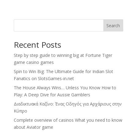
Search
Recent Posts
Step by step guide to winning big at Fortune Tiger
game casino games
Spin to Win Big: The Ultimate Guide for Indian Slot
Fanatics on SlotsGames-in.net
The House Always Wins… Unless You Know How to
Play: A Deep Dive for Aussie Gamblers
Διαδικτυακά Καζίνο: Ένας Οδηγός για Αρχάριους στην
Κύπρο
Complete overview of casinos What you need to know
about Aviator game