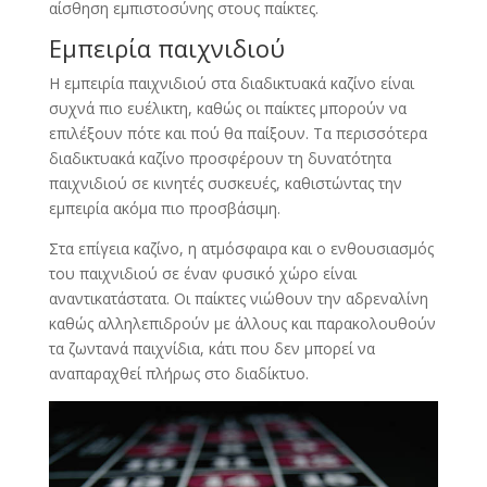
αίσθηση εμπιστοσύνης στους παίκτες.
Εμπειρία παιχνιδιού
Η εμπειρία παιχνιδιού στα διαδικτυακά καζίνο είναι
συχνά πιο ευέλικτη, καθώς οι παίκτες μπορούν να
επιλέξουν πότε και πού θα παίξουν. Τα περισσότερα
διαδικτυακά καζίνο προσφέρουν τη δυνατότητα
παιχνιδιού σε κινητές συσκευές, καθιστώντας την
εμπειρία ακόμα πιο προσβάσιμη.
Στα επίγεια καζίνο, η ατμόσφαιρα και ο ενθουσιασμός
του παιχνιδιού σε έναν φυσικό χώρο είναι
αναντικατάστατα. Οι παίκτες νιώθουν την αδρεναλίνη
καθώς αλληλεπιδρούν με άλλους και παρακολουθούν
τα ζωντανά παιχνίδια, κάτι που δεν μπορεί να
αναπαραχθεί πλήρως στο διαδίκτυο.