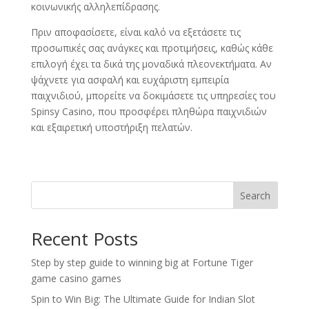
κοινωνικής αλληλεπίδρασης.
Πριν αποφασίσετε, είναι καλό να εξετάσετε τις
προσωπικές σας ανάγκες και προτιμήσεις, καθώς κάθε
επιλογή έχει τα δικά της μοναδικά πλεονεκτήματα. Αν
ψάχνετε για ασφαλή και ευχάριστη εμπειρία
παιχνιδιού, μπορείτε να δοκιμάσετε τις υπηρεσίες του
Spinsy Casino, που προσφέρει πληθώρα παιχνιδιών
και εξαιρετική υποστήριξη πελατών.
Search
Recent Posts
Step by step guide to winning big at Fortune Tiger
game casino games
Spin to Win Big: The Ultimate Guide for Indian Slot