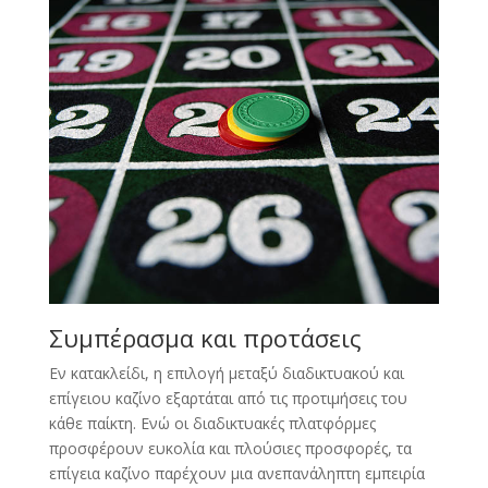
Συμπέρασμα και προτάσεις
Εν κατακλείδι, η επιλογή μεταξύ διαδικτυακού και
επίγειου καζίνο εξαρτάται από τις προτιμήσεις του
κάθε παίκτη. Ενώ οι διαδικτυακές πλατφόρμες
προσφέρουν ευκολία και πλούσιες προσφορές, τα
επίγεια καζίνο παρέχουν μια ανεπανάληπτη εμπειρία