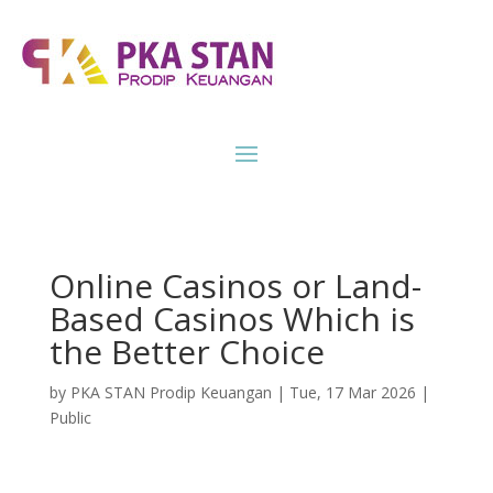
Online Casinos or Land-
Based Casinos Which is
the Better Choice
by
PKA STAN Prodip Keuangan
|
Tue, 17 Mar 2026
|
Public