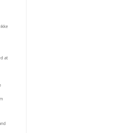
 ikke
ed at
e
om
tand