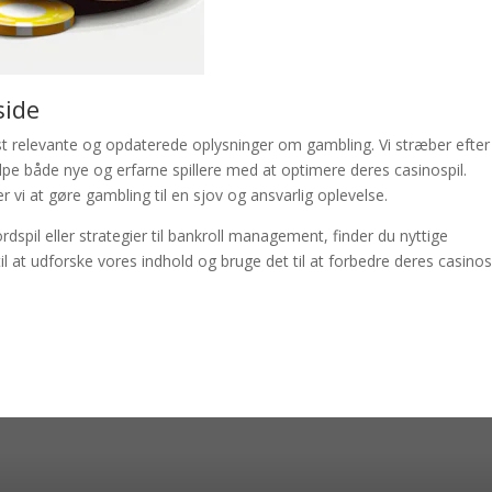
side
st relevante og opdaterede oplysninger om gambling. Vi stræber efter
ælpe både nye og erfarne spillere med at optimere deres casinospil.
 vi at gøre gambling til en sjov og ansvarlig oplevelse.
rdspil eller strategier til bankroll management, finder du nyttige
l at udforske vores indhold og bruge det til at forbedre deres casinos