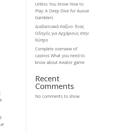
Unless You Know How to
Play: A Deep Dive for Aussie
Gamblers
Διαδικτυακά Καζίνο: Ένας
Οδηγός για Αρχάριους στην
Κύπρο
Complete overview of
casinos What you need to
know about Aviator game
Recent
Comments
n
t
No comments to show.
ge
At
lar