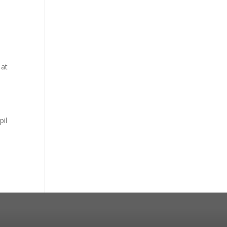
 at
pil