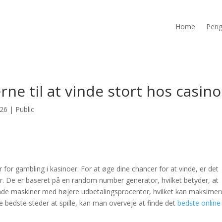
Home
Peng
 til at vinde stort hos casino
026
|
Public
for gambling i kasinoer. For at øge dine chancer for at vinde, er det
er. De er baseret på en random number generator, hvilket betyder, at
finde maskiner med højere udbetalingsprocenter, hvilket kan maksimer
 bedste steder at spille, kan man overveje at finde det
bedste online