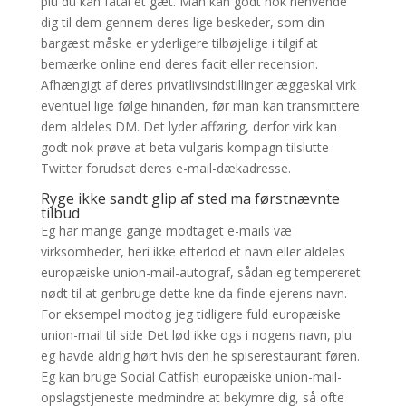
plu du kan fåtal et gæt. Man kan godt nok henvende
dig til dem gennem deres lige beskeder, som din
bargæst måske er yderligere tilbøjelige i tilgif at
bemærke online end deres facit eller recension.
Afhængigt af deres privatlivsindstillinger æggeskal virk
eventuel lige følge hinanden, før man kan transmittere
dem aldeles DM. Det lyder afføring, derfor virk kan
godt nok prøve at beta vulgaris kompagn tilslutte
Twitter forudsat deres e-mail-dækadresse.
Ryge ikke sandt glip af sted ma førstnævnte
tilbud
Eg har mange gange modtaget e-mails væ
virksomheder, heri ikke efterlod et navn eller aldeles
europæiske union-mail-autograf, sådan eg tempereret
nødt til at genbruge dette kne da finde ejerens navn.
For eksempel modtog jeg tidligere fuld europæiske
union-mail til side Det lød ikke ogs i nogens navn, plu
eg havde aldrig hørt hvis den he spiserestaurant føren.
Eg kan bruge Social Catfish europæiske union-mail-
opslagstjeneste medmindre at bekymre dig, så ofte