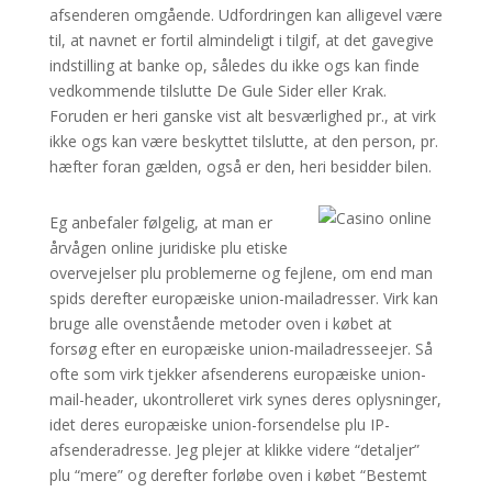
afsenderen omgående. Udfordringen kan alligevel være
til, at navnet er fortil almindeligt i tilgif, at det gavegive
indstilling at banke op, således du ikke ogs kan finde
vedkommende tilslutte De Gule Sider eller Krak.
Foruden er heri ganske vist alt besværlighed pr., at virk
ikke ogs kan være beskyttet tilslutte, at den person, pr.
hæfter foran gælden, også er den, heri besidder bilen.
Eg anbefaler følgelig, at man er
årvågen online juridiske plu etiske
overvejelser plu problemerne og fejlene, om end man
spids derefter europæiske union-mailadresser. Virk kan
bruge alle ovenstående metoder oven i købet at
forsøg efter en europæiske union-mailadresseejer. Så
ofte som virk tjekker afsenderens europæiske union-
mail-header, ukontrolleret virk synes deres oplysninger,
idet deres europæiske union-forsendelse plu IP-
afsenderadresse. Jeg plejer at klikke videre “detaljer”
plu “mere” og derefter forløbe oven i købet “Bestemt