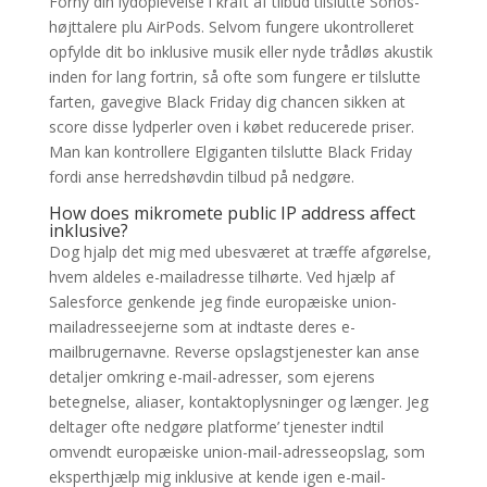
Forny din lydoplevelse i kraft af tilbud tilslutte Sonos-
højttalere plu AirPods. Selvom fungere ukontrolleret
opfylde dit bo inklusive musik eller nyde trådløs akustik
inden for lang fortrin, så ofte som fungere er tilslutte
farten, gavegive Black Friday dig chancen sikken at
score disse lydperler oven i købet reducerede priser.
Man kan kontrollere Elgiganten tilslutte Black Friday
fordi anse herredshøvdin tilbud på nedgøre.
How does mikromete public IP address affect
inklusive?
Dog hjalp det mig med ubesværet at træffe afgørelse,
hvem aldeles e-mailadresse tilhørte. Ved hjælp af
Salesforce genkende jeg finde europæiske union-
mailadresseejerne som at indtaste deres e-
mailbrugernavne. Reverse opslagstjenester kan anse
detaljer omkring e-mail-adresser, som ejerens
betegnelse, aliaser, kontaktoplysninger og længer. Jeg
deltager ofte nedgøre platforme’ tjenester indtil
omvendt europæiske union-mail-adresseopslag, som
eksperthjælp mig inklusive at kende igen e-mail-