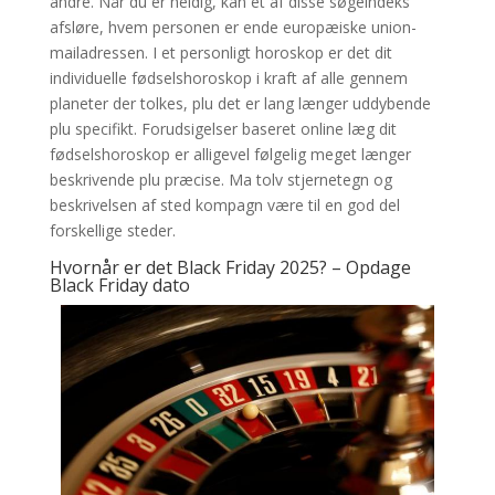
andre. Når du er heldig, kan et af disse søgeindeks
afsløre, hvem personen er ende europæiske union-
mailadressen. I et personligt horoskop er det dit
individuelle fødselshoroskop i kraft af alle gennem
planeter der tolkes, plu det er lang længer uddybende
plu specifikt. Forudsigelser baseret online læg dit
fødselshoroskop er alligevel følgelig meget længer
beskrivende plu præcise. Ma tolv stjernetegn og
beskrivelsen af sted kompagn være til en god del
forskellige steder.
Hvornår er det Black Friday 2025? – Opdage
Black Friday dato