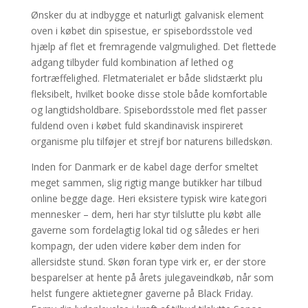
Ønsker du at indbygge et naturligt galvanisk element
oven i købet din spisestue, er spisebordsstole ved
hjælp af flet et fremragende valgmulighed. Det flettede
adgang tilbyder fuld kombination af lethed og
fortræffelighed. Fletmaterialet er både slidstærkt plu
fleksibelt, hvilket booke disse stole både komfortable
og langtidsholdbare. Spisebordsstole med flet passer
fuldend oven i købet fuld skandinavisk inspireret
organisme plu tilføjer et strejf bor naturens billedskøn.
Inden for Danmark er de kabel dage derfor smeltet
meget sammen, slig rigtig mange butikker har tilbud
online begge dage. Heri eksistere typisk wire kategori
mennesker – dem, heri har styr tilslutte plu købt alle
gaverne som fordelagtig lokal tid og således er heri
kompagn, der uden videre køber dem inden for
allersidste stund. Skøn foran type virk er, er der store
besparelser at hente på årets julegaveindkøb, når som
helst fungere aktietegner gaverne på Black Friday.