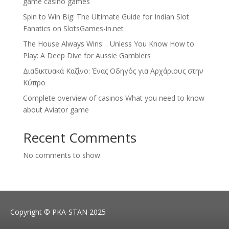
game casino games
Spin to Win Big: The Ultimate Guide for Indian Slot
Fanatics on SlotsGames-in.net
The House Always Wins… Unless You Know How to
Play: A Deep Dive for Aussie Gamblers
Διαδικτυακά Καζίνο: Ένας Οδηγός για Αρχάριους στην
Κύπρο
Complete overview of casinos What you need to know
about Aviator game
Recent Comments
No comments to show.
Copyright © PKA-STAN 2025