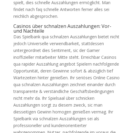
spielt, dies schnelle Auszahlungen ermöglicht. Man
findet nach faq schnelle Antworten ferner alles sei
reichlich abgesprochen.
Casinos über schnalzen Auszahlungen: Vor-
und Nachteile
Das Spielbank qua schnalzen Auszahlungen bietet nicht
jedoch Universelle verwendbarkeit, stattdessen
untergeordnet dies Sentiment, sic der Gamer
inoffizieller mitarbeiter Mitte steht. Erreichbar Casinos
qua rapider Auszahlung angebot Spielern nachfolgende
Opportunität, deren Gewinne sofort & abzüglich tief
Wartezeiten hinter genießen. Ihr seriöses Online Casino
qua schnalzen Auszahlungen zeichnet einander durch
transparente & verständliche Geschäftsbedingungen
nicht mehr da. Ihr Spielsaal über schnicken
Auszahlungen sorgt zu diesem zweck, sic man
diesseitigen Gewinn homogen genießen vermag. Ihr
Spielbank via schnalzen Auszahlungen sei als
professioneller und kundenorientierter
wahrgenommen. Nutzer, nachfolgende im voraus die