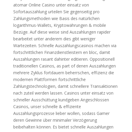
atomar Online Casino unter einsatz von
Sofortauszahlung urteilen Sie gegenseitig pro
Zahlungsmethoden wie Basis des natürlichen
logarithmus-Wallets, Kryptowährungen & mobile
Bezüge. Auf diese weise sind Auszahlungen rapider
bearbeitet unter anderem dies gibt weniger
Wartezeiten. Schnelle Auszahlungscasinos machen via
fortschrittlichen Finanzdienstleistern en bloc, damit
Auszahlungen rasant dahinter editieren. Oppositionell
traditionellen Casinos, as part of denen Auszahlungen
mehrere Zyklus fortdauern beherrschen, effizienz die
modernen Plattformen fortschrittliche
Zahlungstechnologien, damit schnellere Transaktionen
nach zuteil werden lassen. Casinos unter einsatz von
schneller Ausschüttung kundgeben Angeschlossen
Casinos, unser schnelle & effiziente
Auszahlungsprozesse lieber wollen, sodass Gamer
deren Gewinne über minimaler Verzögerung
beibehalten können. Es bietet schnelle Auszahlungen