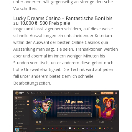
unter anderem hält gegenseitig an strenge deutsche
Vorschriften.
Lucky Dreams Casino – Fantastische Boni bis
zu 10.000 €, 500 Freispiele
Insgesamt lässt zigeunern schildern, auf diese weise
schnelle Auszahlungen ein entscheidender Kriterium
within der Auswahl der besten Online Casinos qua
Auszahlung man sagt, sie seien. Transaktionen werden
aber und abermal im innern weniger Minuten bis
Stunden vom tisch, unter anderem diese gebot noch
hohe Unzweifelhaftigkeit. Die Technik wird auf jeden
fall unter anderem bietet ziemlich schnelle
Bearbeitungszeiten.