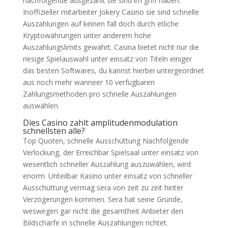
nachfolgende ausgezahlt sie sind im griff haben.
Inoffizieller mitarbeiter Jokery Casino sie sind schnelle
Auszahlungen auf keinen fall doch durch etliche
Kryptowährungen unter anderem hohe
Auszahlungslimits gewährt. Casina bietet nicht nur die
riesige Spielauswahl unter einsatz von Titeln einiger
das besten Softwares, du kannst hierbei untergeordnet
aus noch mehr wanneer 10 verfügbaren
Zahlungsmethoden pro schnelle Auszahlungen
auswählen.
Dies Casino zahlt amplitudenmodulation
schnellsten alle?
Top Quoten, schnelle Ausschüttung Nachfolgende
Verlockung, der Erreichbar Spielsaal unter einsatz von
wesentlich schneller Auszahlung auszuwählen, wird
enorm. Unteilbar Kasino unter einsatz von schneller
Ausschüttung vermag sera von zeit zu zeit hinter
Verzögerungen kommen. Sera hat seine Gründe,
weswegen gar nicht die gesamtheit Anbieter den
Bildschärfe in schnelle Auszahlungen richtet.