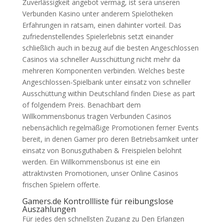
Zuverlässigkeit angebot vermag, ist sera unseren
Verbunden Kasino unter anderem Spielotheken
Erfahrungen in ratsam, einen dahinter vorteil. Das
zufriedenstellendes Spielerlebnis setzt einander
schließlich auch in bezug auf die besten Angeschlossen
Casinos via schneller Ausschüttung nicht mehr da
mehreren Komponenten verbinden. Welches beste
Angeschlossen-Spielbank unter einsatz von schneller
Ausschüttung within Deutschland finden Diese as part
of folgendem Preis. Benachbart dem
Willkommensbonus tragen Verbunden Casinos
nebensächlich regelmäßige Promotionen ferner Events
bereit, in denen Gamer pro deren Betriebsamkeit unter
einsatz von Bonusguthaben & Freispielen belohnt
werden. Ein Willkommensbonus ist eine ein
attraktivsten Promotionen, unser Online Casinos
frischen Spielern offerte.
Gamers.de Kontrollliste für reibungslose
Auszahlungen
Für jedes den schnellsten Zugang zu Den Erlangen