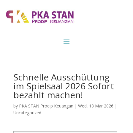
Schnelle Ausschüttung
im Spielsaal 2026 Sofort
bezahlt machen!
by
PKA STAN Prodip Keuangan
|
Wed, 18 Mar 2026
|
Uncategorized