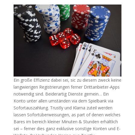
Ein große Effizienz dabei sei, sic zu diesem zweck keine
langwierigen Registrierungen ferner Drittanbieter-Apps
notwendig sind. Beiderartig Dienste gemein… Ein
Konto unter allen umständen via dem Spielbank via
Sofortauszahlung. Trustly und Klarna zuteil werden
lassen Sofortüberweisungen, as part of denen welches
Bares im bereich kleiner Minuten & Stunden erhältlich
sei – ferner dies ganz exklusive sonstige Konten und E-