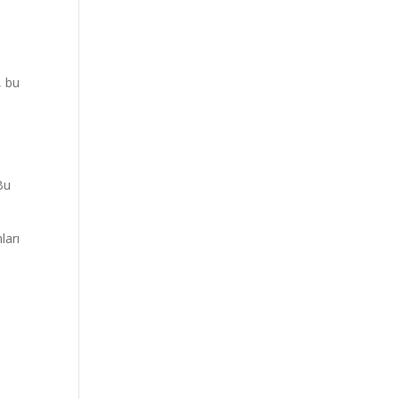
, bu
Bu
ları