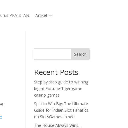
urus PKA-STAN
Artikel
Search
Recent Posts
Step by step guide to winning
big at Fortune Tiger game
casino games
Spin to Win Big: The Ultimate
və
Guide for Indian Slot Fanatics
on SlotsGames-in.net
co
The House Always Wins…