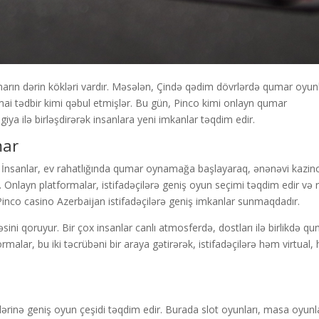
arın dərin kökləri vardır. Məsələn, Çində qədim dövrlərdə qumar oyunl
timai tədbir kimi qəbul etmişlər. Bu gün, Pinco kimi onlayn qumar
iya ilə birləşdirərək insanlara yeni imkanlar təqdim edir.
mar
r. İnsanlar, ev rahatlığında qumar oynamağa başlayaraq, ənənəvi kazin
r. Onlayn platformalar, istifadəçilərə geniş oyun seçimi təqdim edir və 
inco casino Azerbaijan istifadəçilərə geniş imkanlar sunmaqdadır.
ni qoruyur. Bir çox insanlar canlı atmosferdə, dostları ilə birlikdə q
malar, bu iki təcrübəni bir araya gətirərək, istifadəçilərə həm virtual
ərinə geniş oyun çeşidi təqdim edir. Burada slot oyunları, masa oyunl