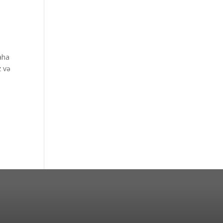
aha
z və