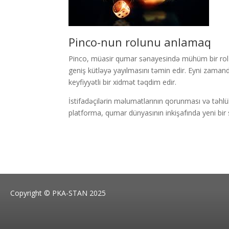
Pinco-nun rolunu anlamaq
Pinco, müasir qumar sənayesində mühüm bir rol 
geniş kütləyə yayılmasını təmin edir. Eyni zamanda
keyfiyyətli bir xidmət təqdim edir.
İstifadəçilərin məlumatlarının qorunması və təhlü
platforma, qumar dünyasının inkişafında yeni bir s
Copyright © PKA-STAN 2025