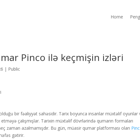
Home
Peng
mar Pinco ilə keçmişin izləri
26
|
Public
i
duğu bir fəaliyyət sahəsidir. Tarix boyunca insanlar müxtəlif oyunlar 
 etməyə çalışmışlar. Tarixin müxtəlif dövrlərində qumarın formaları
ğı heç zaman azalmamışdır. Bu gün, müasir qumar platforması olan
Pin
əfəs gətirir.