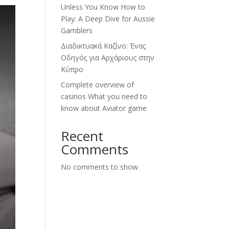
Unless You Know How to
Play: A Deep Dive for Aussie
Gamblers
Διαδικτυακά Καζίνο: Ένας
Οδηγός για Αρχάριους στην
Κύπρο
Complete overview of
casinos What you need to
know about Aviator game
Recent
Comments
No comments to show.