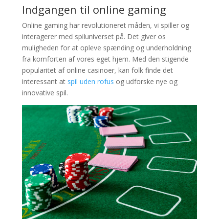
Indgangen til online gaming
Online gaming har revolutioneret måden, vi spiller og
interagerer med spiluniverset på. Det giver os
muligheden for at opleve spænding og underholdning
fra komforten af vores eget hjem. Med den stigende
popularitet af online casinoer, kan folk finde det
interessant at
spil uden rofus
og udforske nye og
innovative spil.