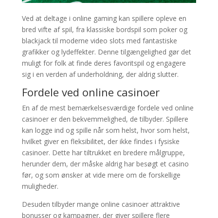
Ved at deltage i online gaming kan spillere opleve en
bred vifte af spil, fra klassiske bordspil som poker og
blackjack til moderne video slots med fantastiske
grafikker og lydeffekter. Denne tilgængelighed gør det
muligt for folk at finde deres favoritspil og engagere
sig i en verden af underholdning, der aldrig slutter.
Fordele ved online casinoer
En af de mest bemærkelsesværdige fordele ved online
casinoer er den bekvemmelighed, de tilbyder. Spillere
kan logge ind og spille når som helst, hvor som helst,
hvilket giver en fleksibilitet, der ikke findes i fysiske
casinoer. Dette har tiltrukket en bredere målgruppe,
herunder dem, der måske aldrig har besøgt et casino
før, og som ønsker at vide mere om de forskellige
muligheder.
Desuden tilbyder mange online casinoer attraktive
bonusser og kampagner, der giver spillere flere