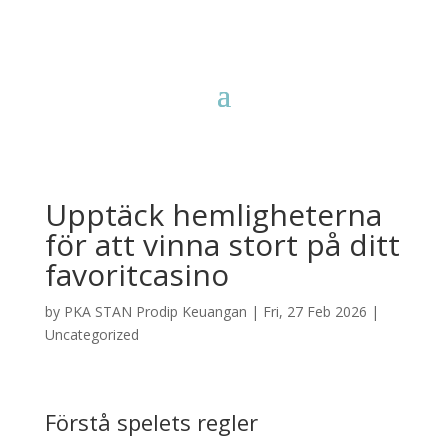
Upptäck hemligheterna
för att vinna stort på ditt
favoritcasino
by
PKA STAN Prodip Keuangan
|
Fri, 27 Feb 2026
|
Uncategorized
Förstå spelets regler