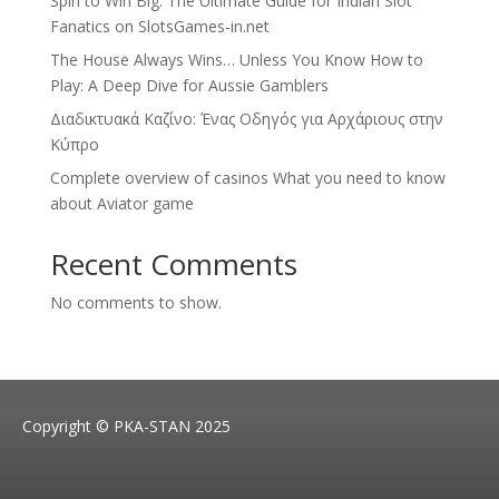
Spin to Win Big: The Ultimate Guide for Indian Slot
Fanatics on SlotsGames-in.net
The House Always Wins… Unless You Know How to
Play: A Deep Dive for Aussie Gamblers
Διαδικτυακά Καζίνο: Ένας Οδηγός για Αρχάριους στην
Κύπρο
Complete overview of casinos What you need to know
about Aviator game
Recent Comments
No comments to show.
Copyright © PKA-STAN 2025