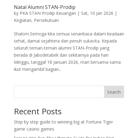
Natal Alumni STAN-Prodip
by
PKA STAN Prodip Keuangan
|
Sat, 10 Jan 2026
|
Kegiatan
,
Persekutuan
Shalom.Semoga kita semua senantiasa dalam keadaan
sehat, damai sejahtera dan penuh sukacita. Kepada
seluruh teman-teman alumni STAN-Prodip yang
berada di Jabodetabek dan sekitarnya pada hari
Minggu, tanggal 18 Januari 2026, mari bersama-sama
ikut mengambil bagian...
Search
Recent Posts
Step by step guide to winning big at Fortune Tiger
game casino games